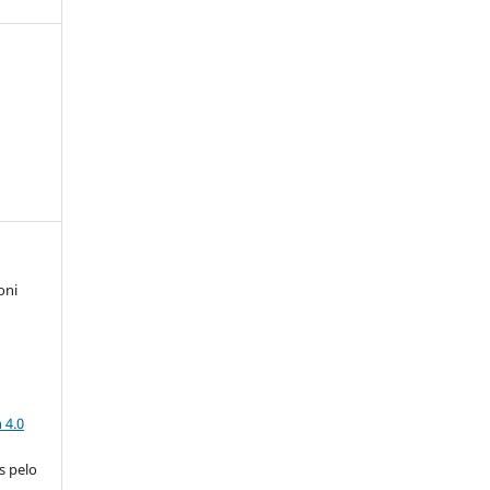
oni
a
 4.0
s pelo