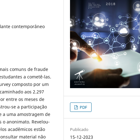
udante contemporâneo
s mais comuns de fraude
studantes a cometê-las.
 survey composto por um
ncaminhado aos 2.297
ior entre os meses de
trou-se a participação
PDF
nde a uma amostragem de
s o anonimato. Revelou-
elos acadêmicos estão
Publicado
consultar material não
15-12-2023