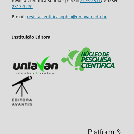
Revista Científica Sophia - p-ISSN
2176-2511
/ e-ISSN
2317-3270
E-mail:
revistacientificasophia@uniavan.edu.br
Instituição Editora