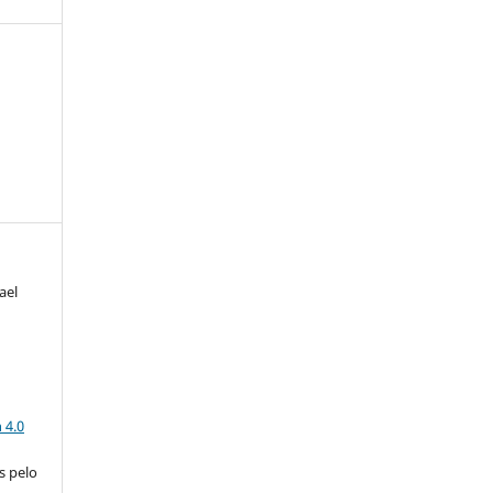
ael
a
 4.0
s pelo